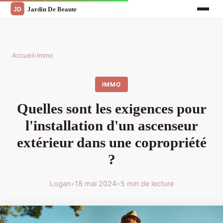
Accueil
›
Immo
IMMO
Quelles sont les exigences pour
l'installation d'un ascenseur
extérieur dans une copropriété
?
Logan
•
18 mai 2024
•
5 min de lecture