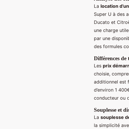
La
location d’un
Super U à des a
Ducato et Citro
une charge util
par une disponib
des formules co
Différences de 
Les
prix démarr
choisie, compre
additionnel est
d’environ 1 400€
conducteur ou 
Souplesse et di
La
souplesse d
la simplicité a