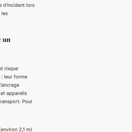
 d’incident lors
 les
c un
ut risque
: leur forme
d’ancrage
et appareils
transport. Pour
.
(environ 2,1 m)