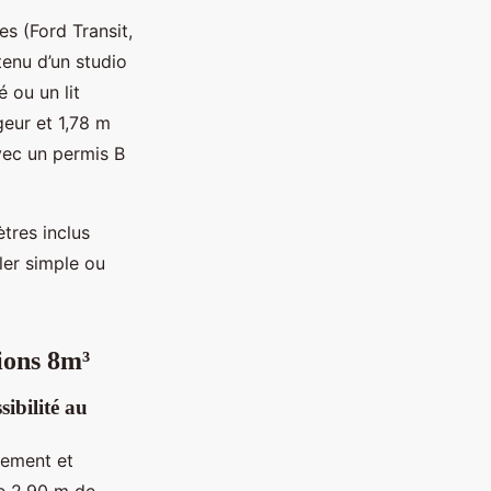
s (Ford Transit,
tenu d’un studio
 ou un lit
geur et 1,78 m
vec un permis B
tres inclus
ler simple ou
ions 8m³
sibilité au
gement et
de 2,90 m de