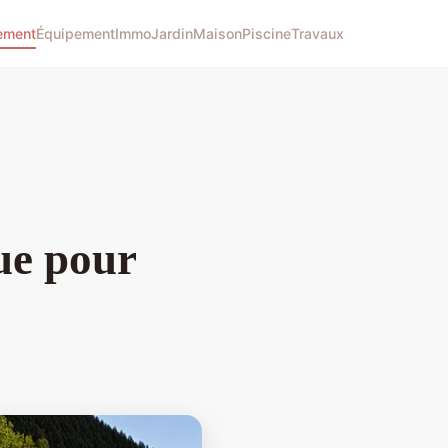
ement
Équipement
Immo
Jardin
Maison
Piscine
Travaux
ue pour