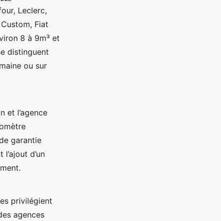
ur, Leclerc,
 Custom, Fiat
viron 8 à 9m³ et
e distinguent
emaine ou sur
n et l’agence
lomètre
de garantie
 l’ajout d’un
ément.
es privilégient
 des agences