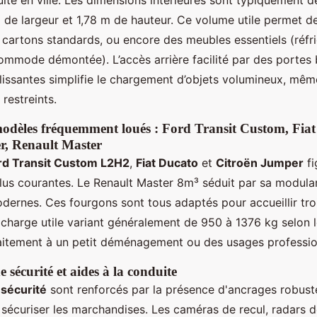
m de largeur et 1,78 m de hauteur. Ce volume utile permet d
 cartons standards, ou encore des meubles essentiels (réfri
commode démontée). L’accès arrière facilité par des portes
ulissantes simplifie le chargement d’objets volumineux, mê
restreints.
odèles fréquemment loués : Ford Transit Custom, Fiat
r, Renault Master
rd Transit Custom L2H2
,
Fiat Ducato
et
Citroën Jumper
fi
plus courantes. Le Renault Master 8m³ séduit par sa modular
ernes. Ces fourgons sont tous adaptés pour accueillir tro
 charge utile variant généralement de 950 à 1376 kg selon 
itement à un petit déménagement ou des usages professio
sécurité et aides à la conduite
a
sécurité
sont renforcés par la présence d'ancrages robustes
sécuriser les marchandises. Les caméras de recul, radars 