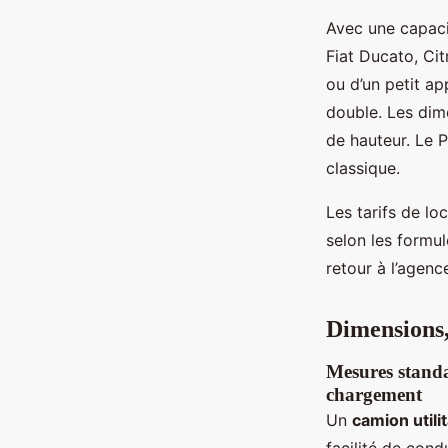
Avec une capaci
Fiat Ducato, Cit
ou d’un petit ap
double. Les dime
de hauteur. Le 
classique.
Les tarifs de l
selon les formul
retour à l’agence
Dimensions,
Mesures standar
chargement
Un
camion utili
facilité de cond