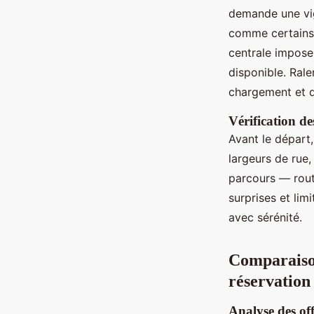
demande une vig
comme certains p
centrale impose 
disponible. Rale
chargement et 
Vérification de
Avant le départ
largeurs de rue,
parcours — rout
surprises et lim
avec sérénité.
Comparaison
réservation
Analyse des off