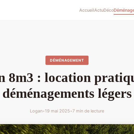
Accueil
Actu
Déco
Déménag
DÉMÉNAGEMENT
 8m3 : location pratiq
déménagements légers
Logan
•
19 mai 2025
•
7 min de lecture