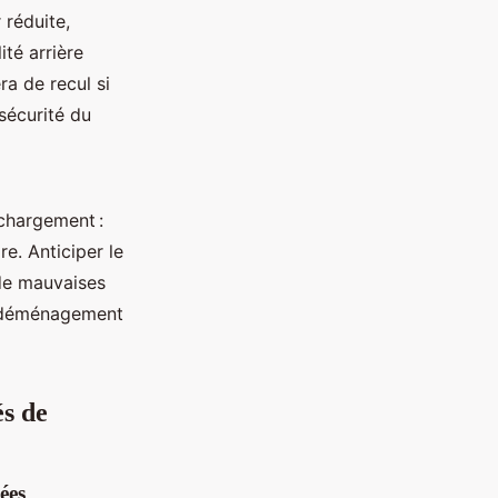
 réduite,
ité arrière
ra de recul si
 sécurité du
chargement :
e. Anticiper le
 de mauvaises
le déménagement
és de
ées